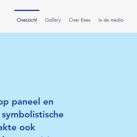
Overzicht
Gallery
Over Kees
In de media
 op paneel en
 symbolistische
akte ook