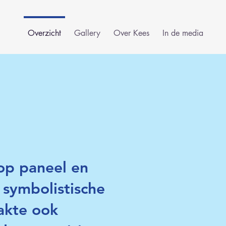
Overzicht
Gallery
Over Kees
In de media
 op paneel en
 symbolistische
akte ook