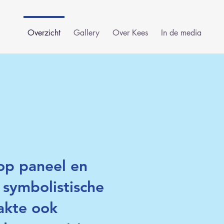
Overzicht
Gallery
Over Kees
In de media
 op paneel en
 symbolistische
akte ook