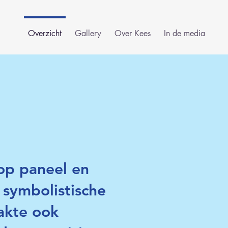
Overzicht
Gallery
Over Kees
In de media
 op paneel en
 symbolistische
akte ook